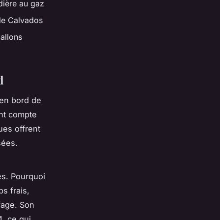
dière au gaz
le Calvados
allons
d
 en bord de
ant compte
ues offrent
sées.
es. Pourquoi
s frais,
ffage. Son
, ce qui