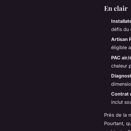
En clair
Installa
défis du 
Artisan
éligible
PAC air/
chaleur 
Diagnost
dimension
Contrat 
inclut so
Près de la 
Pourtant, q