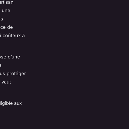
artisan
i une
es
nce de
i coûteux à
ose d’une
a
ous protéger
 vaut
ligible aux