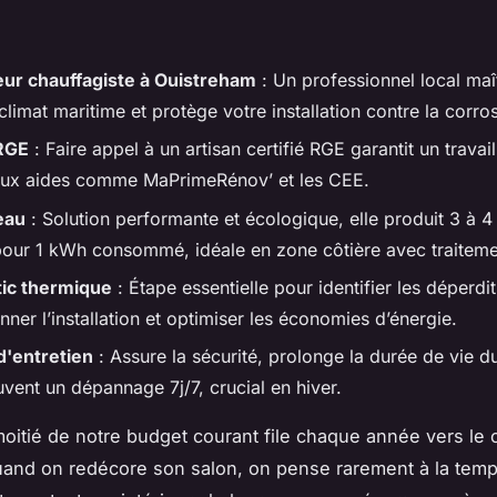
teur chauffagiste à Ouistreham
: Un professionnel local maît
climat maritime et protège votre installation contre la corros
 RGE
: Faire appel à un artisan certifié RGE garantit un travail
 aux aides comme MaPrimeRénov’ et les CEE.
eau
: Solution performante et écologique, elle produit 3 à 
pour 1 kWh consommé, idéale en zone côtière avec traiteme
ic thermique
: Étape essentielle pour identifier les déperdit
ner l’installation et optimiser les économies d’énergie.
d'entretien
: Assure la sécurité, prolonge la durée de vie d
uvent un dépannage 7j/7, crucial en hiver.
moitié de notre budget courant file chaque année vers le 
uand on redécore son salon, on pense rarement à la temp