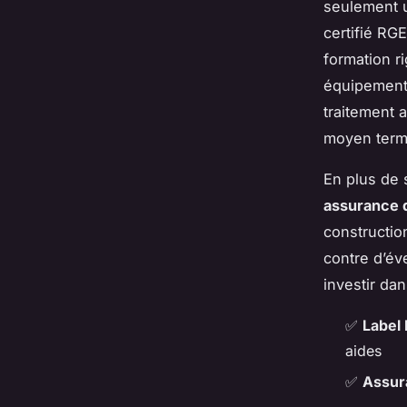
seulement u
certifié RG
formation r
équipements
traitement 
moyen term
En plus de 
assurance 
construction
contre d’év
investir da
✅
Label
aides
✅
Assur