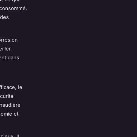
té consommé.
ides
orrosion
iller.
ment dans
ficace, le
curité
chaudière
nomie et
cieux. Il