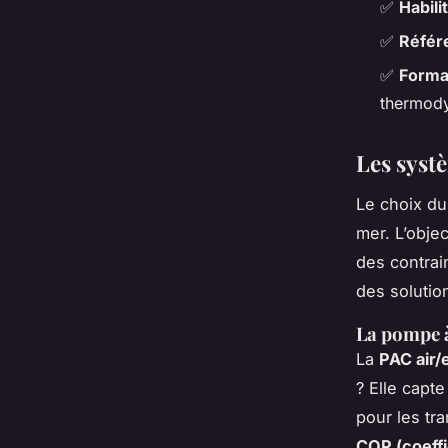
✅
Habili
✅
Référ
✅
Forma
thermod
Les syst
Le choix du
mer. L’objec
des contrai
des solutio
La pompe à
La
PAC air/
? Elle capte
pour les tr
COP (coeff