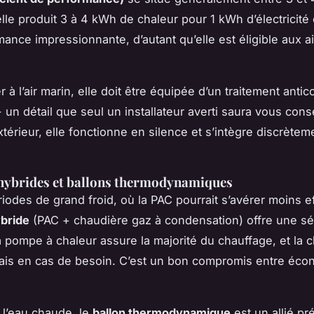
’elle produit 3 à 4 kWh de chaleur pour 1 kWh d’électrici
ance impressionnante, d’autant qu’elle est éligible aux a
r à l’air marin, elle doit être équipée d’un traitement antic
 un détail que seul un installateur averti saura vous conse
xtérieur, elle fonctionne en silence et s’intègre discrète
.
 hybrides et ballons thermodynamiques
iodes de grand froid, où la PAC pourrait s’avérer moins ef
bride
(PAC + chaudière gaz à condensation) offre une sé
a pompe à chaleur assure la majorité du chauffage, et la 
lais en cas de besoin. C’est un bon compromis entre éco
l’eau chaude, le
ballon thermodynamique
est un allié pré