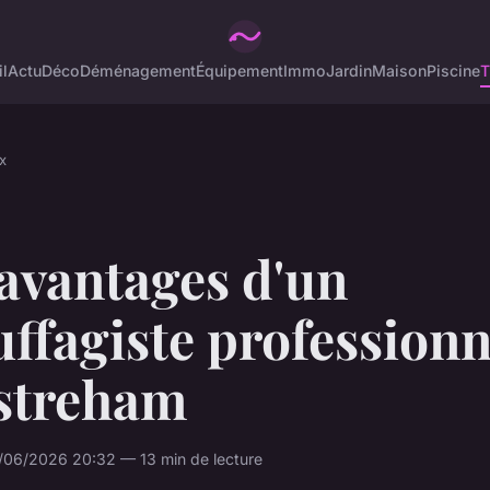
l
Actu
Déco
Déménagement
Équipement
Immo
Jardin
Maison
Piscine
T
x
avantages d'un
ffagiste professionn
streham
/06/2026 20:32 — 13 min de lecture