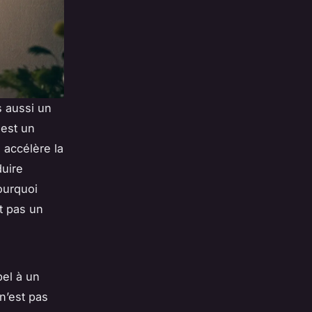
s aussi un
 est un
 accélère la
duire
ourquoi
t pas un
pel à un
 n’est pas