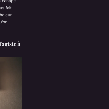
un canapé
us fait
haleur
u’on
fagiste à