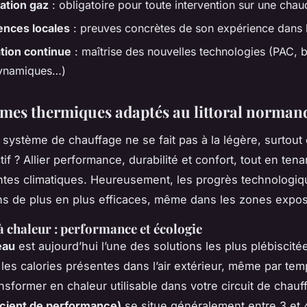
tation gaz
: obligatoire pour toute intervention sur une chau
ences locales
: preuves concrètes de son expérience dans 
tion continue
: maîtrise des nouvelles technologies (PAC, b
ynamiques…)
èmes thermiques adaptés au littoral norman
 système de chauffage ne se fait pas à la légère, surtout
tif ? Allier performance, durabilité et confort, tout en ten
ntes climatiques. Heureusement, les progrès technologiq
ns de plus en plus efficaces, même dans les zones expo
 chaleur : performance et écologie
eau
est aujourd’hui l’une des solutions les plus plébiscité
 les calories présentes dans l’air extérieur, même par temp
ansformer en chaleur utilisable dans votre circuit de chau
icient de performance)
se situe généralement entre 3 et 4