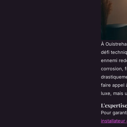
À Ouistreha
défi techniq
ennemi redo
corrosion, 
drastiqueme
faire appel
luxe, mais 
L'expertis
Pour garanti
installateu