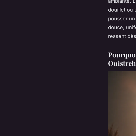
ambiante. E
douillet ou 
pousser un 
douce, unif
ressent dès
Pourquoi
Ouistre