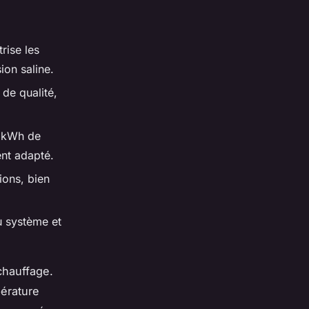
rise les
ion saline.
 de qualité,
4 kWh de
nt adapté.
ions, bien
u système et
chauffage.
érature