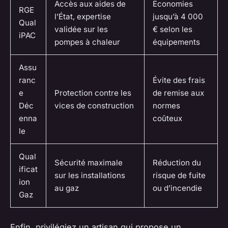
Accès aux aides de
Économies
RGE
l’État, expertise
jusqu’à 4 000
Qual
validée sur les
€ selon les
iPAC
pompes à chaleur
équipements
Assu
ranc
Évite des frais
e
Protection contre les
de remise aux
Déc
vices de construction
normes
enna
coûteux
le
Qual
Sécurité maximale
Réduction du
ificat
sur les installations
risque de fuite
ion
au gaz
ou d’incendie
Gaz
Enfin, privilégiez un artisan qui propose un