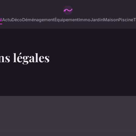
l
Actu
Déco
Déménagement
Équipement
Immo
Jardin
Maison
Piscine
T
s légales