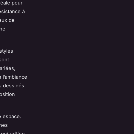
déale pour
ésistance à
jeux de
che
styles
sont
ariées,
à l’ambiance
fs dessinés
osition
re espace.
ches
qui reflète