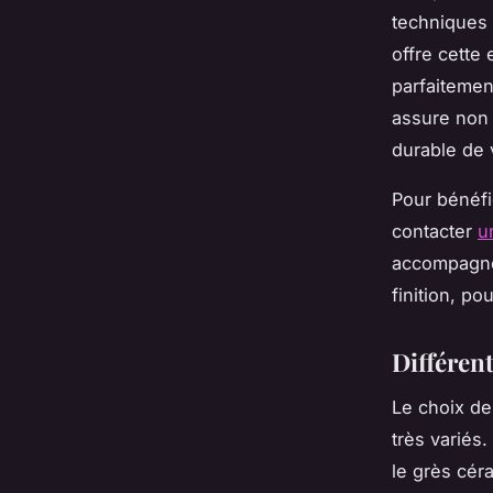
techniques 
offre cette 
parfaitement
assure non 
durable de 
Pour bénéfi
contacter
u
accompagner
finition, po
Différent
Le choix de
très variés.
le grès cér