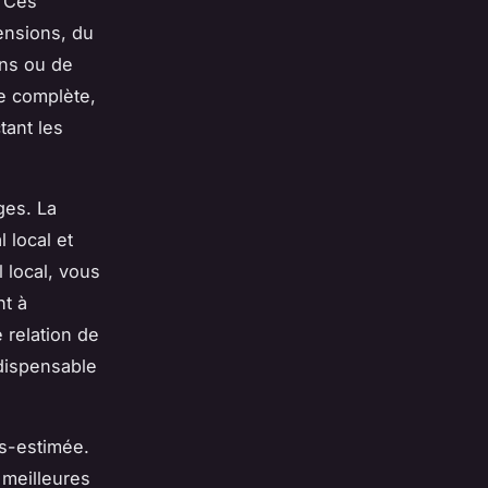
. Ces
ensions, du
ons ou de
e complète,
tant les
ges. La
 local et
 local, vous
nt à
e relation de
ndispensable
us-estimée.
 meilleures