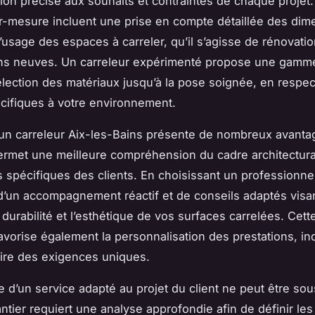
tion précise aux souhaits et contraintes de chaque projet
r-mesure incluent une prise en compte détaillée des dim
 l’usage des espaces à carreler, qu’il s’agisse de rénovati
ons neuves. Un carreleur expérimenté propose une gamm
élection des matériaux jusqu’à la pose soignée, en respec
ifiques à votre environnement.
un carreleur Aix-les-Bains présente de nombreux avanta
ermet une meilleure compréhension du cadre architectural
 spécifiques des clients. En choisissant un professionnel
d’un accompagnement réactif et de conseils adaptés visa
 durabilité et l’esthétique de vos surfaces carrelées. Cett
avorise également la personnalisation des prestations, i
aire des exigences uniques.
e d’un service adapté au projet du client ne peut être so
tier requiert une analyse approfondie afin de définir les