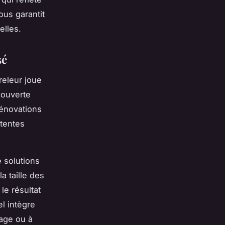
ous garantit
elles.
sé
releur joue
couverte
rénovations
ttentes
 solutions
a taille des
le résultat
l intègre
age ou à