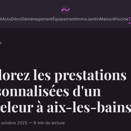
l
Actu
Déco
Déménagement
Équipement
Immo
Jardin
Maison
Piscine
T
x
orez les prestations
onnalisées d'un
eleur à aix-les-bain
 octobre 2025 — 6 min de lecture