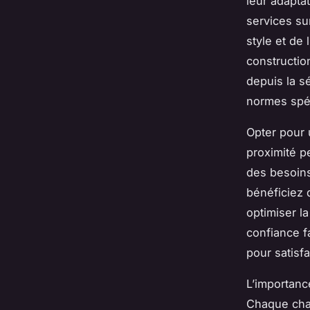
leur adapta
services su
style et de
constructi
depuis la s
normes spéc
Opter pour 
proximité p
des besoins
bénéficiez 
optimiser la
confiance f
pour satisf
L’importanc
Chaque chan