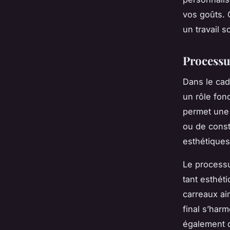
vos goûts. 
un travail 
Processu
Dans le cad
un rôle fon
permet une 
ou de const
esthétiques
Le processu
tant esthéti
carreaux ain
final s’har
également d