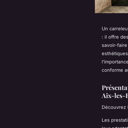
Un carreleu
: il offre 
savoir-fair
esthétiques
l’importanc
conforme aux
Présenta
Aix-les-
Découvrez l
Les prestat