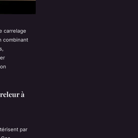
e carrelage
En combinant
s,
ier
ion
releur à
térisent par