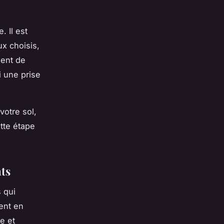
. Il est
ux choisis,
ient de
i une prise
otre sol,
tte étape
nts
 qui
tent en
ue et