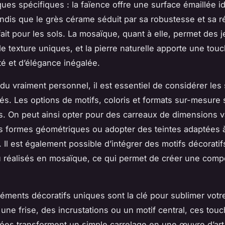
iques spécifiques : la faïence offre une surface émaillée i
andis que le grès cérame séduit par sa robustesse et sa r
fait pour les sols. La mosaïque, quant à elle, permet des 
de texture uniques, et la pierre naturelle apporte une tou
té et d’élégance inégalée.
du vraiment personnel, il est essentiel de considérer les 
és. Les options de motifs, coloris et formats sur-mesure 
s. On peut ainsi opter pour des carreaux de dimensions v
es formes géométriques ou adopter des teintes adaptées 
 Il est également possible d’intégrer des motifs décorati
u réalisés en mosaïque, ce qui permet de créer une comp
éléments décoratifs uniques sont la clé pour sublimer vot
 une frise, des incrustations ou un motif central, ces tou
ées transforment un simple carrelage en une œuvre d’art 