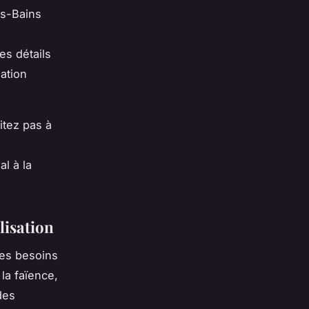
es-Bains
es détails
ation
itez pas à
l à la
lisation
des besoins
 la faïence,
des