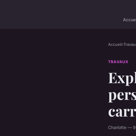
Accuei
Accueil
›
Travau
TRAVAUX
Expl
pers
carr
Charlotte — 9