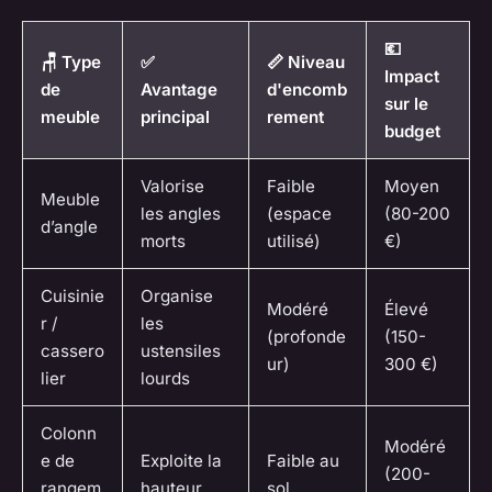
💶
🪑 Type
✅
📏 Niveau
Impact
de
Avantage
d'encomb
sur le
meuble
principal
rement
budget
Valorise
Faible
Moyen
Meuble
les angles
(espace
(80-200
d’angle
morts
utilisé)
€)
Cuisinie
Organise
Modéré
Élevé
r /
les
(profonde
(150-
cassero
ustensiles
ur)
300 €)
lier
lourds
Colonn
Modéré
e de
Exploite la
Faible au
(200-
rangem
hauteur
sol