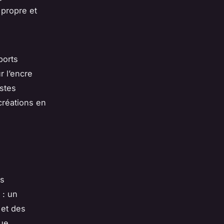
 propre et
ports
r l’encre
istes
créations en
ts
 : un
 et des
que