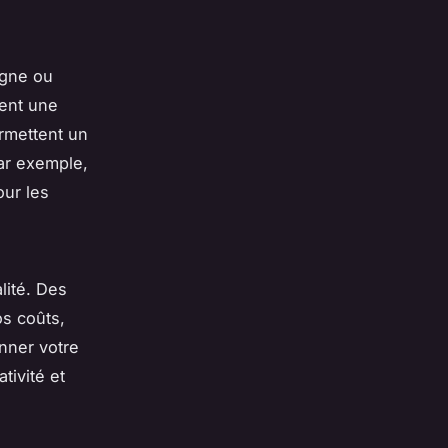
igne ou
rent une
ermettent un
ar exemple,
our les
lité. Des
os coûts,
onner votre
tivité et