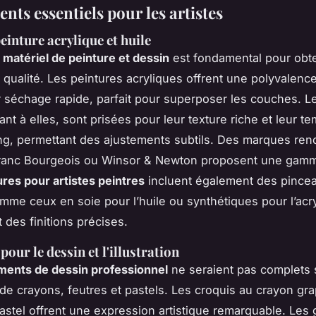
ts essentiels pour les artistes
einture acrylique et huile
u
matériel de peinture et dessin
est fondamental pour obte
e qualité. Les peintures acryliques offrent une polyvalenc
r séchage rapide, parfait pour superposer les couches. L
uant à elles, sont prisées pour leur texture riche et leur t
ng, permettant des ajustements subtils. Des marques r
anc Bourgeois ou Winsor & Newton proposent une gamm
ures pour artistes peintres
incluent également des pince
mme ceux en soie pour l’huile ou synthétiques pour l’acry
 des finitions précises.
our le dessin et l'illustration
ments de dessin professionnel
ne seraient pas complets
e crayons, feutres et pastels. Les croquis au crayon gra
pastel offrent une expression artistique remarquable. Le