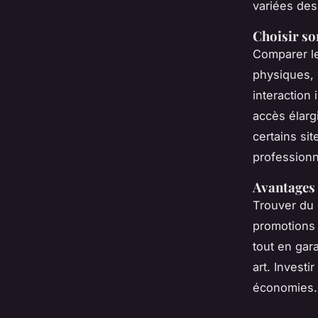
variées des 
Choisir so
Comparer le
physiques, 
interaction
accès élarg
certains si
professionn
Avantages 
Trouver du m
promotions 
tout en gar
art. Investi
économies.