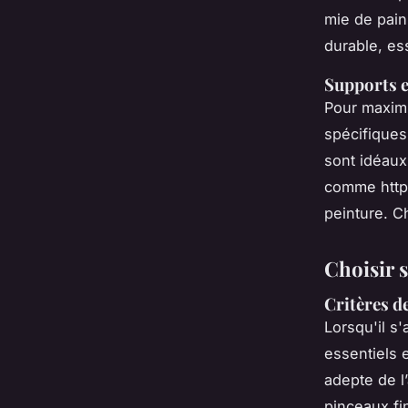
mie de pain
durable, es
Supports e
Pour maximis
spécifiques
sont idéaux
comme https
peinture. C
Choisir 
Critères de
Lorsqu'il s'
essentiels 
adepte de l
pinceaux fi