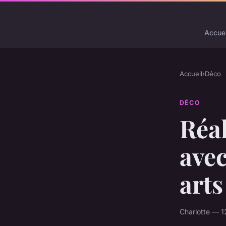
Accuei
Accueil
›
Déco
DÉCO
Réal
avec
arts
Charlotte — 1