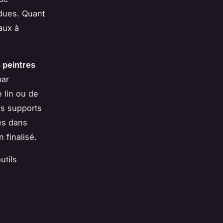
ndues. Quant
aux à
s peintres
par
 lin ou de
os supports
les dans
 finalisé.
utils