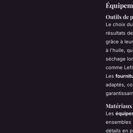
Équipemen
Outils de p
Le choix d
résultats d
grâce à leu
à l'huile, q
séchage lo
comme Lefr
Les
fournit
adaptés, co
garantissant
Matériaux p
Les
équipe
ensembles d
détails en 