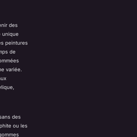
nir des
e unique
es peintures
emps de
enommées
e variée.
aux
lique,
 sans des
phite ou les
s gommes