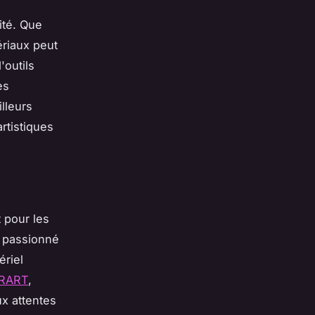
ité. Que
ériaux peut
'outils
es
lleurs
artistiques
t pour les
z passionné
ériel
RART
,
x attentes