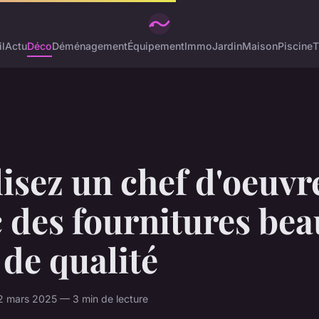
l
Actu
Déco
Déménagement
Équipement
Immo
Jardin
Maison
Piscine
T
isez un chef d'oeuvr
 des fournitures be
 de qualité
2 mars 2025 — 3 min de lecture