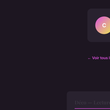
C
← Voir tous 
Déco — Lectur